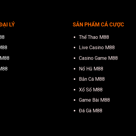
ĐẠI LÝ
SẢN PHẨM CÁ CƯỢC
88
Thể Thao M88
M88
Live Casino M88
 M88
Casino Game M88
 M88
Nổ Hũ M88
Bắn Cá M88
Xổ Số M88
Game Bài M88
Đá Gà M88