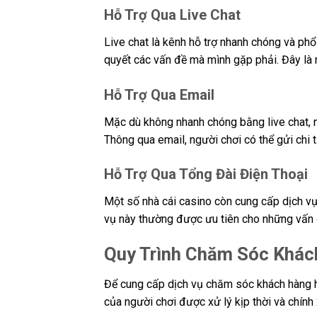
Hỗ Trợ Qua Live Chat
Live chat là kênh hỗ trợ nhanh chóng và phổ 
quyết các vấn đề mà mình gặp phải. Đây là m
Hỗ Trợ Qua Email
Mặc dù không nhanh chóng bằng live chat, n
Thông qua email, người chơi có thể gửi chi 
Hỗ Trợ Qua Tổng Đài Điện Thoại
Một số nhà cái casino còn cung cấp dịch vụ 
vụ này thường được ưu tiên cho những vấn đ
Quy Trình Chăm Sóc Khác
Để cung cấp dịch vụ chăm sóc khách hàng hi
của người chơi được xử lý kịp thời và chính 