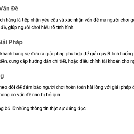
 Vấn Đề
h hàng là tiếp nhận yêu cầu và xác nhận vấn đề mà người chơi gặp
đề, giúp người chơi hiểu rõ tình hình.
iải Pháp
khách hàng sẽ đưa ra giải pháp phù hợp để giải quyết tình huống
iền, cung cấp hướng dẫn chi tiết, hoặc điều chỉnh tài khoản cho n
ng
theo dõi để đảm bảo người chơi hoàn toàn hài lòng với giải pháp đ
hông có vấn đề nào bị bỏ qua.
ng bỏ lỡ những thông tin thật sự đáng đọc: