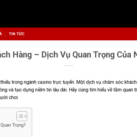
Á
TIN TỨC
ch Hàng – Dịch Vụ Quan Trọng Của N
 thiếu trong ngành casino trực tuyến. Một dịch vụ chăm sóc khách 
òng và tạo dựng niềm tin lâu dài. Hãy cùng tìm hiểu về tầm quan
ười chơi.
 Quan Trọng?