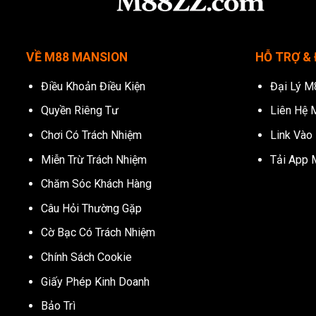
VỀ M88 MANSION
HỖ TRỢ & 
Điều Khoản Điều Kiện
Đại Lý M
Quyền Riêng Tư
Liên Hệ 
Chơi Có Trách Nhiệm
Link Vào
Miễn Trừ Trách Nhiệm
Tải App
Chăm Sóc Khách Hàng
Câu Hỏi Thường Gặp
Cờ Bạc Có Trách Nhiệm
Chính Sách Cookie
Giấy Phép Kinh Doanh
Bảo Trì