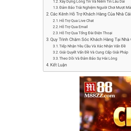
Xây Dựng Lòng Tin Và Niềm Tin Lâu Dài
Đảm Bảo Trải Nghiệm Người Chơi Mượt M
Các Kênh Hỗ Trợ Khách Hàng Của Nhà Cái
Hỗ Trợ Qua Live Chat
Hỗ Trợ Qua Email
Hỗ Trợ Qua Tổng Đài Điện Thoại
Quy Trình Chăm Sóc Khách Hàng Tại Nhà 
Tiếp Nhận Yêu Cầu Và Xác Nhận Vấn Đề
Giải Quyết Vấn Đề Và Cung Cấp Giải Pháp
Theo Dõi Và Đảm Bảo Sự Hài Lòng
Kết Luận