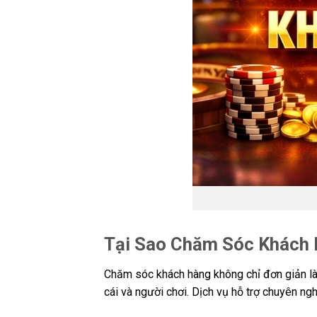
Tại Sao Chăm Sóc Khách 
Chăm sóc khách hàng không chỉ đơn giản là 
cái và người chơi. Dịch vụ hỗ trợ chuyên ng