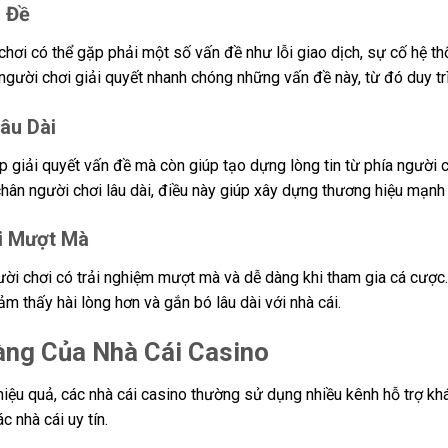
 Đề
 chơi có thể gặp phải một số vấn đề như lỗi giao dịch, sự cố hệ t
gười chơi giải quyết nhanh chóng những vấn đề này, từ đó duy trì
âu Dài
 giải quyết vấn đề mà còn giúp tạo dựng lòng tin từ phía người c
chân người chơi lâu dài, điều này giúp xây dựng thương hiệu mạnh
i Mượt Mà
i chơi có trải nghiệm mượt mà và dễ dàng khi tham gia cá cược. V
 thấy hài lòng hơn và gắn bó lâu dài với nhà cái.
àng Của Nhà Cái Casino
iệu quả, các nhà cái casino thường sử dụng nhiều kênh hỗ trợ kh
 nhà cái uy tín.