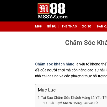
Bỏ
qua
nội
dung
M88
NỔ HŨ
THỂ THAO
XỔ SỐ
BẮN C
Chăm Sóc Khá
Chăm sóc khách hàng
là yếu tố không thể
đề của người chơi mà còn nâng cao sự hài l
nhà cái casino và các phương thức hỗ trợ ng
Mục Lục
Tại Sao Chăm Sóc Khách Hàng Là Yếu Tố
Giải Quyết Nhanh Chóng Các Vấn Đề