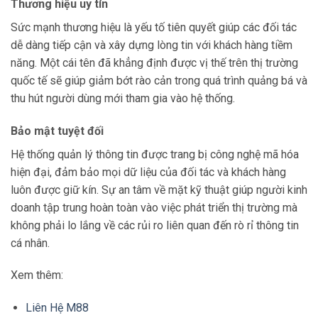
Thương hiệu uy tín
Sức mạnh thương hiệu là yếu tố tiên quyết giúp các đối tác
dễ dàng tiếp cận và xây dựng lòng tin với khách hàng tiềm
năng. Một cái tên đã khẳng định được vị thế trên thị trường
quốc tế sẽ giúp giảm bớt rào cản trong quá trình quảng bá và
thu hút người dùng mới tham gia vào hệ thống.
Bảo mật tuyệt đối
Hệ thống quản lý thông tin được trang bị công nghệ mã hóa
hiện đại, đảm bảo mọi dữ liệu của đối tác và khách hàng
luôn được giữ kín. Sự an tâm về mặt kỹ thuật giúp người kinh
doanh tập trung hoàn toàn vào việc phát triển thị trường mà
không phải lo lắng về các rủi ro liên quan đến rò rỉ thông tin
cá nhân.
Xem thêm:
Liên Hệ M88