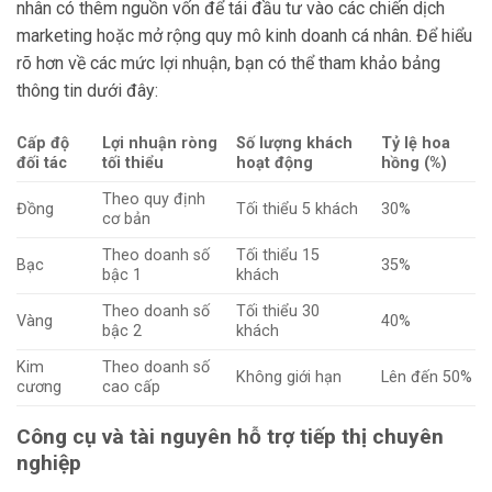
nhân có thêm nguồn vốn để tái đầu tư vào các chiến dịch
marketing hoặc mở rộng quy mô kinh doanh cá nhân.
Để hiểu
rõ hơn về các mức lợi nhuận, bạn có thể tham khảo bảng
thông tin dưới đây:
Cấp độ
Lợi nhuận ròng
Số lượng khách
Tỷ lệ hoa
đối tác
tối thiểu
hoạt động
hồng (%)
Theo quy định
Đồng
Tối thiểu 5 khách
30%
cơ bản
Theo doanh số
Tối thiểu 15
Bạc
35%
bậc 1
khách
Theo doanh số
Tối thiểu 30
Vàng
40%
bậc 2
khách
Kim
Theo doanh số
Không giới hạn
Lên đến 50%
cương
cao cấp
Công cụ và tài nguyên hỗ trợ tiếp thị chuyên
nghiệp