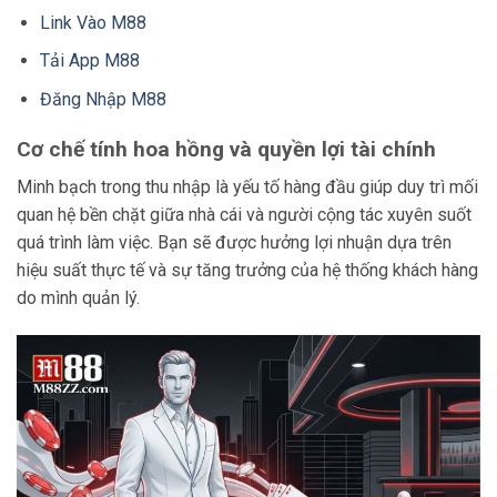
Link Vào M88
Tải App M88
Đăng Nhập M88
Cơ chế tính hoa hồng và quyền lợi tài chính
Minh bạch trong thu nhập là yếu tố hàng đầu giúp duy trì mối
quan hệ bền chặt giữa nhà cái và người cộng tác xuyên suốt
quá trình làm việc. Bạn sẽ được hưởng lợi nhuận dựa trên
hiệu suất thực tế và sự tăng trưởng của hệ thống khách hàng
do mình quản lý.