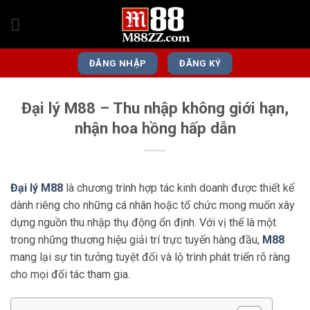
Bỏ
qua
nội
dung
ĐĂNG NHẬP
ĐĂNG KÝ
Đại lý M88 – Thu nhập không giới hạn,
nhận hoa hồng hấp dẫn
Đại lý M88
là chương trình hợp tác kinh doanh được thiết kế
dành riêng cho những cá nhân hoặc tổ chức mong muốn xây
dựng nguồn thu nhập thụ động ổn định. Với vị thế là một
trong những thương hiệu giải trí trực tuyến hàng đầu,
M88
mang lại sự tin tưởng tuyệt đối và lộ trình phát triển rõ ràng
cho mọi đối tác tham gia.