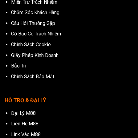
Miễn Trừ Trách Nhiệm
Chăm Sóc Khách Hàng
Câu Hỏi Thường Gặp
Cờ Bạc Có Trách Nhiệm
Chính Sách Cookie
Giấy Phép Kinh Doanh
Bảo Trì
Chính Sách Bảo Mật
HỖ TRỢ & ĐẠI LÝ
Đại Lý M88
Liên Hệ M88
Link Vào M88