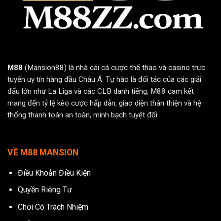
M88
(Mansion88) là nhà cái cá cược thể thao và casino trực
tuyến uy tín hàng đầu Châu Á. Tự hào là đối tác của các giải
đấu lớn như La Liga và các CLB danh tiếng, M88 cam kết
mang đến tỷ lệ kèo cược hấp dẫn, giao diện thân thiện và hệ
thống thanh toán an toàn, minh bạch tuyệt đối.
VỀ M88 MANSION
Điều Khoản Điều Kiện
Quyền Riêng Tư
Chơi Có Trách Nhiệm