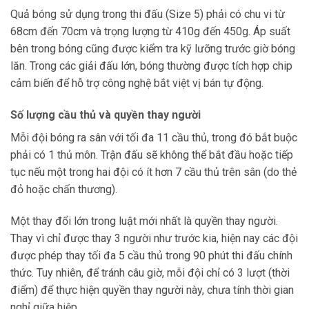
Quả bóng sử dụng trong thi đấu (Size 5) phải có chu vi từ
68cm đến 70cm và trọng lượng từ 410g đến 450g. Áp suất
bên trong bóng cũng được kiểm tra kỹ lưỡng trước giờ bóng
lăn. Trong các giải đấu lớn, bóng thường được tích hợp chip
cảm biến để hỗ trợ công nghệ bắt việt vị bán tự động.
Số lượng cầu thủ và quyền thay người
Mỗi đội bóng ra sân với tối đa 11 cầu thủ, trong đó bắt buộc
phải có 1 thủ môn. Trận đấu sẽ không thể bắt đầu hoặc tiếp
tục nếu một trong hai đội có ít hơn 7 cầu thủ trên sân (do thẻ
đỏ hoặc chấn thương).
Một thay đổi lớn trong luật mới nhất là quyền thay người.
Thay vì chỉ được thay 3 người như trước kia, hiện nay các đội
được phép thay tối đa 5 cầu thủ trong 90 phút thi đấu chính
thức. Tuy nhiên, để tránh câu giờ, mỗi đội chỉ có 3 lượt (thời
điểm) để thực hiện quyền thay người này, chưa tính thời gian
nghỉ giữa hiệp.