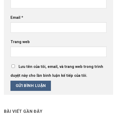
Email
*
Trang web
Lưu tên của tôi, email, và trang web trong trình
duyệt này cho lần bình luận kế tiếp của tôi.
BÀI VIẾT GẦN ĐÂY