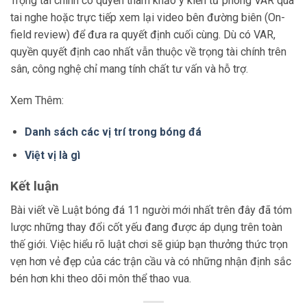
Trọng tài chính có quyền tham khảo ý kiến từ phòng VAR qua
tai nghe hoặc trực tiếp xem lại video bên đường biên (On-
field review) để đưa ra quyết định cuối cùng. Dù có VAR,
quyền quyết định cao nhất vẫn thuộc về trọng tài chính trên
sân, công nghệ chỉ mang tính chất tư vấn và hỗ trợ.
Xem Thêm:
Danh sách các vị trí trong bóng đá
Việt vị là gì
Kết luận
Bài viết về Luật bóng đá 11 người mới nhất trên đây đã tóm
lược những thay đổi cốt yếu đang được áp dụng trên toàn
thế giới. Việc hiểu rõ luật chơi sẽ giúp bạn thưởng thức trọn
vẹn hơn vẻ đẹp của các trận cầu và có những nhận định sắc
bén hơn khi theo dõi môn thể thao vua.