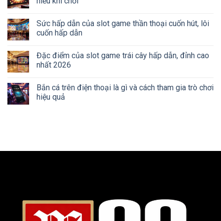
hiểu khi chơi
tử
theo
ở
an
Meta
Mẹo
Không
toàn
game
dự
có
Sức hấp dẫn của slot game thần thoại cuốn hút, lôi
và
cực
đoán
bình
bền
kỳ
kèo
luận
cuốn hấp dẫn
vững
chuẩn
chiến
ở
xác,
công
Cách
Không
đẳng
đầu
chơi
có
Đặc điểm của slot game trái cây hấp dẫn, đỉnh cao
cấp
hiệu
nổ
bình
quả
hũ
luận
nhất 2026
cao
777
ở
nhất
kinh
Sức
Không
hiện
điển
hấp
có
Bắn cá trên điện thoại là gì và cách tham gia trò chơi
nay
đơn
dẫn
bình
giản,
của
luận
hiệu quả
cực
slot
ở
kỳ
game
Đặc
Không
dễ
thần
điểm
có
hiểu
thoại
của
bình
khi
cuốn
slot
luận
chơi
hút,
game
ở
lôi
trái
Bắn
cuốn
cây
cá
hấp
hấp
trên
dẫn
dẫn,
điện
đỉnh
thoại
cao
là
nhất
gì
2026
và
cách
tham
gia
trò
chơi