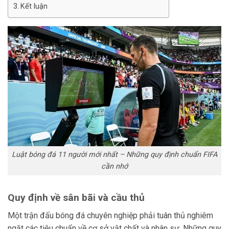
Kết luận
Luật bóng đá 11 người mới nhất – Những quy định chuẩn FIFA
cần nhớ
Quy định về sân bãi và cầu thủ
Một trận đấu bóng đá chuyên nghiệp phải tuân thủ nghiêm
ngặt các tiêu chuẩn về cơ sở vật chất và nhân sự. Những quy