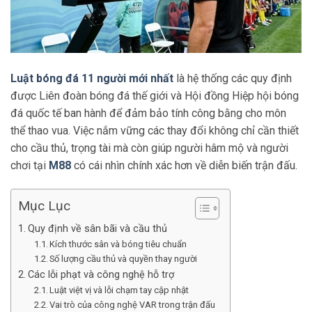
Luật bóng đá 11 người mới nhất
là hệ thống các quy định
được Liên đoàn bóng đá thế giới và Hội đồng Hiệp hội bóng
đá quốc tế ban hành để đảm bảo tính công bằng cho môn
thể thao vua. Việc nắm vững các thay đổi không chỉ cần thiết
cho cầu thủ, trọng tài mà còn giúp người hâm mộ và người
chơi tại
M88
có cái nhìn chính xác hơn về diễn biến trận đấu.
Mục Lục
Quy định về sân bãi và cầu thủ
Kích thước sân và bóng tiêu chuẩn
Số lượng cầu thủ và quyền thay người
Các lỗi phạt và công nghệ hỗ trợ
Luật việt vị và lỗi chạm tay cập nhật
Vai trò của công nghệ VAR trong trận đấu